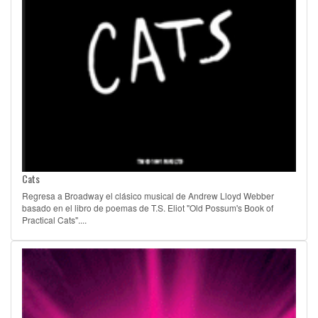
Cats
Regresa a Broadway el clásico musical de Andrew Lloyd Webber
basado en el libro de poemas de T.S. Eliot "Old Possum's Book of
Practical Cats"....