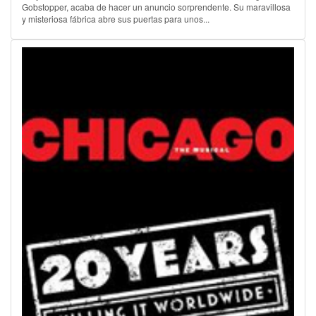
Gobstopper, acaba de hacer un anuncio sorprendente. Su maravillosa
y misteriosa fábrica abre sus puertas para unos...