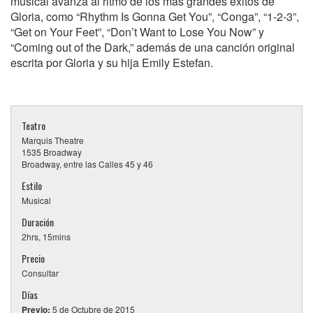
musical avanza al ritmo de los más grandes éxitos de
Gloria, como “Rhythm Is Gonna Get You”, “Conga”, “1-2-3”,
“Get on Your Feet”, “Don’t Want to Lose You Now” y
“Coming out of the Dark,” además de una canción original
escrita por Gloria y su hija Emily Estefan.
Teatro
Marquis Theatre
1535 Broadway
Broadway, entre las Calles 45 y 46
Estilo
Musical
Duración
2hrs, 15mins
Precio
Consultar
Días
Previo:
5 de Octubre de 2015