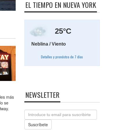
EL TIEMPO EN NUEVA YORK
25°C
Neblina / Viento
Detalles y pronóstco de 7 días
NEWSLETTER
ales más
do se
dway.
Email
Suscríbete