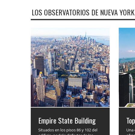
LOS OBSERVATORIOS DE NUEVA YORK
Empire State Building
To
Situados en los pisos 86 y 102 del
Una 