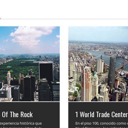
p Of The Rock
1 World Trade Center
experiencia histórica que
En el piso 100, conocido como 