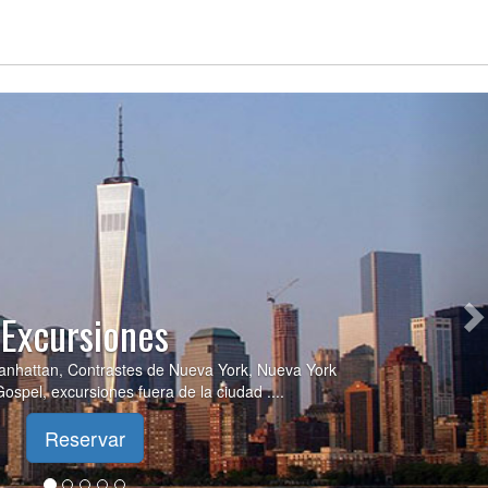
N
Broadway
nes de las mejores producciones de teatro con los
spectáculos de Broadway.
Reservar