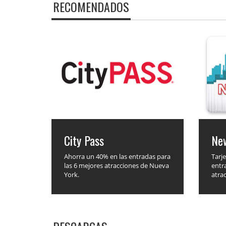
RECOMENDADOS
City Pass
Ne
Ahorra un 40% en las entradas para
Tarje
las 6 mejores atracciones de Nueva
entr
York.
atrac