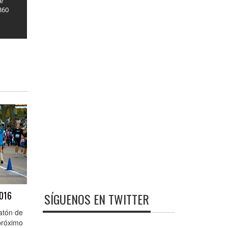
se
360
2016
SÍGUENOS EN TWITTER
ratón de
próximo