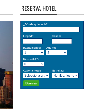
RESERVA HOTEL
ext
¿Dónde quieres ir?:
Llegada:
Salida:
Habitaciones:
Adultos:
Niños (0-17):
Cadena hotel:
Estrellas:
Buscar