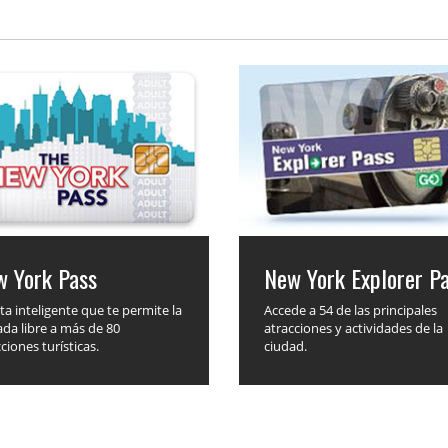
w York Pass
New York Explorer P
ta inteligente que te permite la
Accede a 54 de las principales
ada libre a más de 80
atracciones y actividades de la
ciones turísticas.
ciudad.