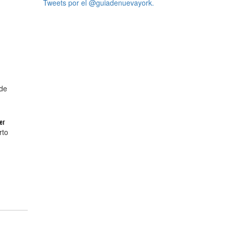
Tweets por el @guiadenuevayork.
de
er
rto