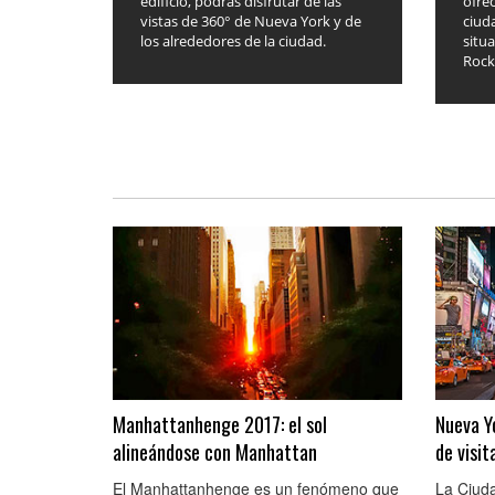
edificio, podrás disfrutar de las
ofrec
vistas de 360° de Nueva York y de
ciuda
los alrededores de la ciudad.
situa
Rocke
Manhattanhenge 2017: el sol
Nueva Y
alineándose con Manhattan
de visi
El Manhattanhenge es un fenómeno que
La Ciuda