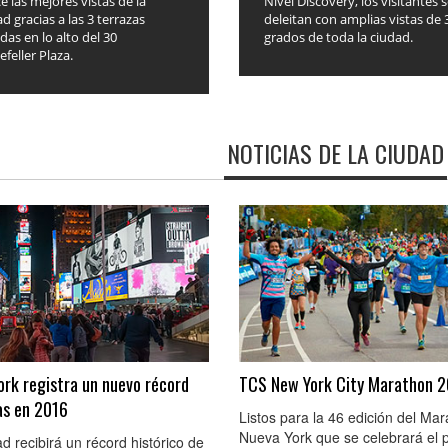
e las mejores vistas de la
Nivel Discovery, los visitantes 
d gracias a las 3 terrazas
deleitan con amplias vistas de 
das en lo alto del 30
grados de toda la ciudad.
feller Plaza.
NOTICIAS DE LA CIUDAD
ork registra un nuevo récord
TCS New York City Marathon 
tas en 2016
Listos para la 46 edición del Ma
Nueva York que se celebrará el 
d recibirá un récord histórico de