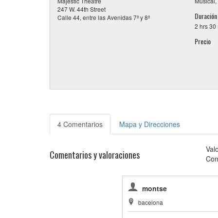
Majestic Theatre
Musical,
247 W. 44th Street
Duración
Calle 44, entre las Avenidas 7ª y 8ª
2 hrs 30
Precio
4 Comentarios
Mapa y Direcciones
Val
Comentarios y valoraciones
Com
montse
bacelona