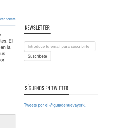
ar tickets
NEWSLETTER
e
tes. El
Email
en la
sus
Suscríbete
jor
SÍGUENOS EN TWITTER
Tweets por el @guiadenuevayork.