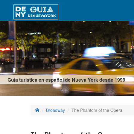
Guía turística en español de Nueva York desde 1999
Broadway
The Phantom of the Opera