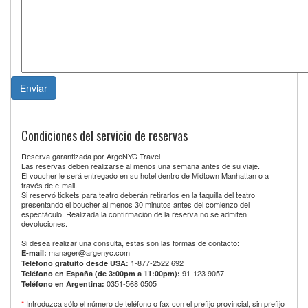
Condiciones del servicio de reservas
Reserva garantizada por ArgeNYC Travel
Las reservas deben realizarse al menos una semana antes de su viaje.
El voucher le será entregado en su hotel dentro de Midtown Manhattan o a
través de e-mail.
Si reservó tickets para teatro deberán retirarlos en la taquilla del teatro
presentando el boucher al menos 30 minutos antes del comienzo del
espectáculo. Realizada la confirmación de la reserva no se admiten
devoluciones.
Si desea realizar una consulta, estas son las formas de contacto:
manager@argenyc.com
E-mail:
1-877-2522 692
Teléfono gratuito desde USA:
91-123 9057
Teléfono en España (de 3:00pm a 11:00pm):
0351-568 0505
Teléfono en Argentina:
*
Introduzca sólo el número de teléfono o fax con el prefijo provincial, sin prefijo