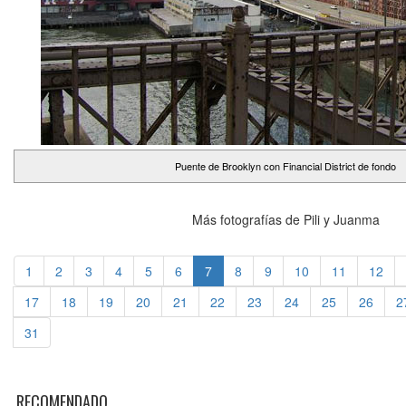
Puente de Brooklyn con Financial District de fondo
Más fotografías de Pili y Juanma
1
2
3
4
5
6
7
8
9
10
11
12
17
18
19
20
21
22
23
24
25
26
2
31
RECOMENDADO