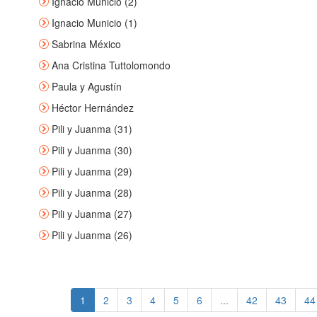
Ignacio Municio (2)
Ignacio Municio (1)
Sabrina México
Ana Cristina Tuttolomondo
Paula y Agustín
Héctor Hernández
Pili y Juanma (31)
Pili y Juanma (30)
Pili y Juanma (29)
Pili y Juanma (28)
Pili y Juanma (27)
Pili y Juanma (26)
1
2
3
4
5
6
...
42
43
44