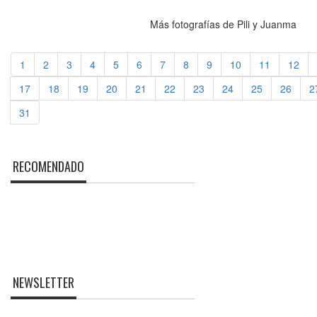
Más fotografías de Pili y Juanma
1
2
3
4
5
6
7
8
9
10
11
12
17
18
19
20
21
22
23
24
25
26
2
31
RECOMENDADO
NEWSLETTER