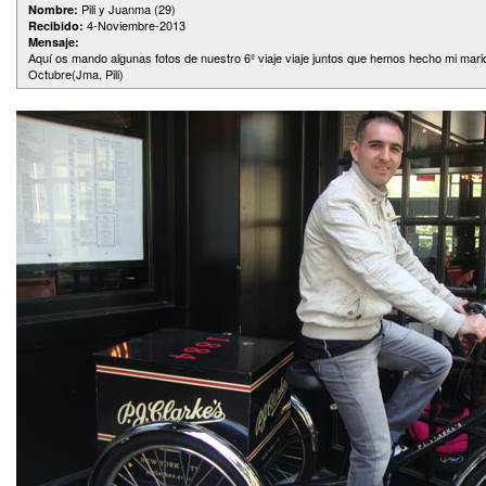
Pili y Juanma (29)
Nombre:
4-Noviembre-2013
Recibido:
Mensaje:
Aquí os mando algunas fotos de nuestro 6º viaje viaje juntos que hemos hecho mi marid
Octubre(Jma, Pili)