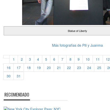
Statue of Liberty
Más fotografías de Pili y Juanma
1
2
3
4
5
6
7
8
9
10
11
12
16
17
18
19
20
21
22
23
24
25
2
30
31
RECOMENDADO