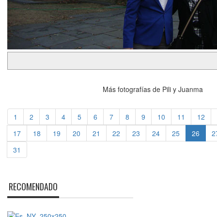
Más fotografías de Pili y Juanma
1
2
3
4
5
6
7
8
9
10
11
12
17
18
19
20
21
22
23
24
25
26
2
31
RECOMENDADO