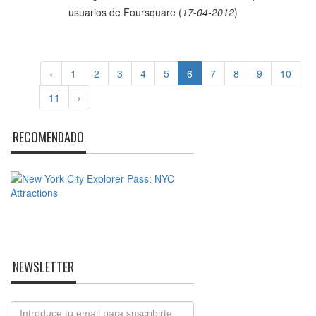
usuarios de Foursquare
(
17-04-2012
)
‹
1
2
3
4
5
6
7
8
9
10
11
›
RECOMENDADO
NEWSLETTER
Email