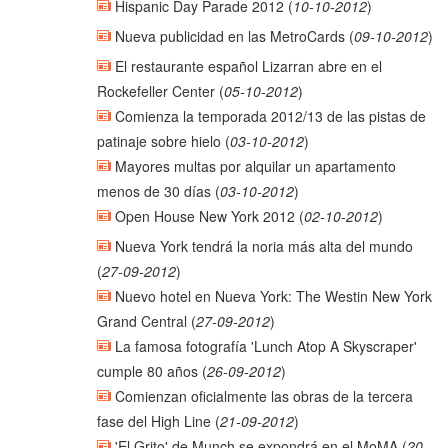
Hispanic Day Parade 2012
(
10-10-2012
)
Nueva publicidad en las MetroCards
(
09-10-2012
)
El restaurante español Lizarran abre en el
Rockefeller Center
(
05-10-2012
)
Comienza la temporada 2012/13 de las pistas de
patinaje sobre hielo
(
03-10-2012
)
Mayores multas por alquilar un apartamento
menos de 30 días
(
03-10-2012
)
Open House New York 2012
(
02-10-2012
)
Nueva York tendrá la noria más alta del mundo
(
27-09-2012
)
Nuevo hotel en Nueva York: The Westin New York
Grand Central
(
27-09-2012
)
La famosa fotografía 'Lunch Atop A Skyscraper'
cumple 80 años
(
26-09-2012
)
Comienzan oficialmente las obras de la tercera
fase del High Line
(
21-09-2012
)
'El Grito' de Munch se expondrá en el MoMA
(
20-