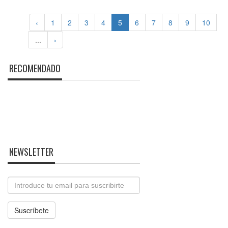
‹
1
2
3
4
5
6
7
8
9
10
...
›
RECOMENDADO
NEWSLETTER
Email
Suscríbete