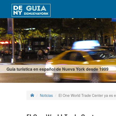
Guía turística en español de Nueva York desde 1999
Noticias
El One World Trade Center ya es el