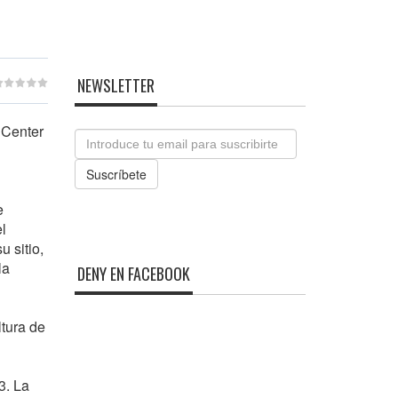
NEWSLETTER
 Center
Email
Suscríbete
e
l
 sitio,
la
DENY EN FACEBOOK
ltura de
3. La