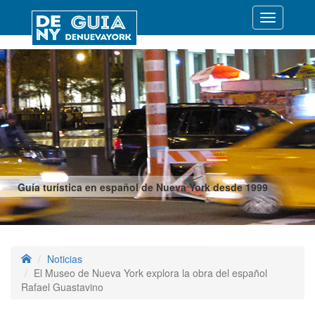
Desplegar
navegació
Guía turística en español de Nueva York desde 1999
Noticias
El Museo de Nueva York explora la obra del español
Rafael Guastavino