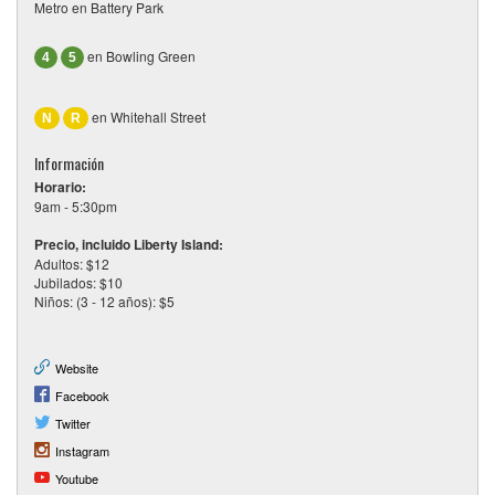
Metro en Battery Park
en Bowling Green
4
5
en Whitehall Street
N
R
Información
Horario:
9am - 5:30pm
Precio, incluido Liberty Island:
Adultos: $12
Jubilados: $10
Niños: (3 - 12 años): $5
Website
Facebook
Twitter
Instagram
Youtube