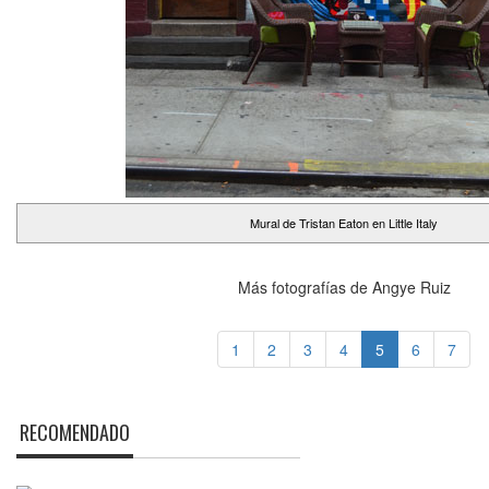
Mural de Tristan Eaton en Little Italy
Más fotografías de Angye Ruiz
1
2
3
4
5
6
7
RECOMENDADO