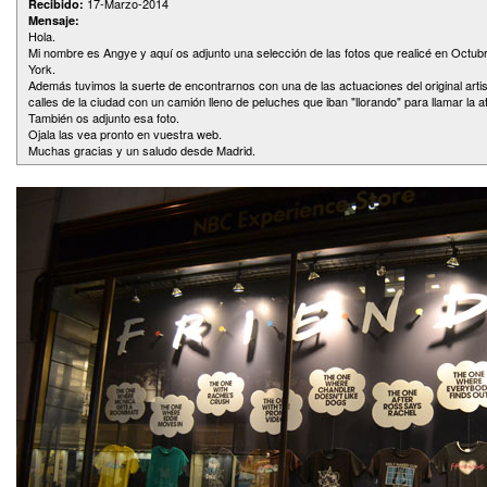
17-Marzo-2014
Recibido:
Mensaje:
Hola.
Mi nombre es Angye y aquí os adjunto una selección de las fotos que realicé en Octub
York.
Además tuvimos la suerte de encontrarnos con una de las actuaciones del original arti
calles de la ciudad con un camión lleno de peluches que iban "llorando" para llamar la 
También os adjunto esa foto.
Ojala las vea pronto en vuestra web.
Muchas gracias y un saludo desde Madrid.