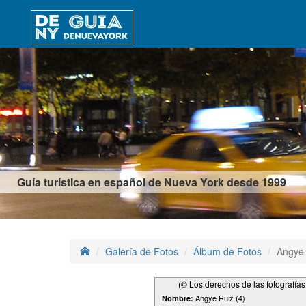
Guía turística en español de Nueva York desde 1999
Galería de Fotos
Álbum de Fotos
Angye 
(© Los derechos de las fotografía
Angye Ruiz (4)
Nombre: