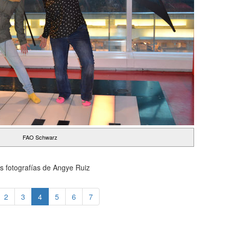
FAO Schwarz
s fotografías de Angye Ruiz
2
3
4
5
6
7