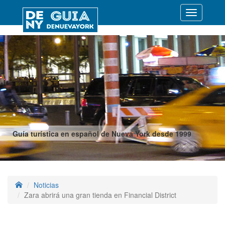
Desplegar
navegació
Guía turística en español de Nueva York desde 1999
Noticias
Zara abrirá una gran tienda en Financial District