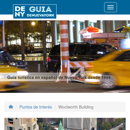
Desplegar
navegació
Guía turística en español de Nueva York desde 1999
Puntos de Interés
Woolworth Building