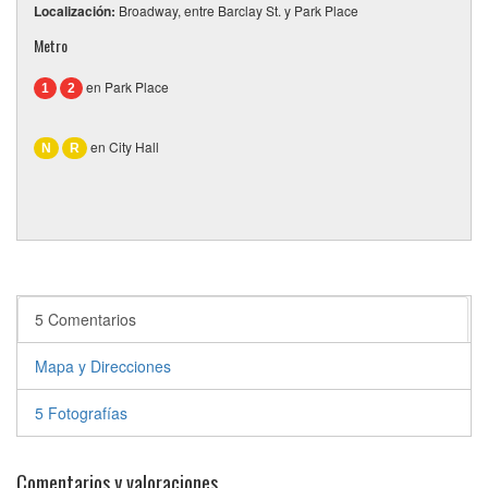
Localización:
Broadway, entre Barclay St. y Park Place
Metro
en Park Place
1
2
en City Hall
N
R
5 Comentarios
Mapa y Direcciones
5 Fotografías
Comentarios y valoraciones