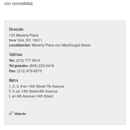
con comodidad.
Dirección
103 Waverly Place
New York, NY, 10011
Localización:
Waverly Place con MacDougal Street
Teléfono
Tel:
(212) 777-9515
Tel gratuito:
(800) 222-0418
Fax:
(212) 979-8373
Metro
1, 2, 3, 9 en 14th Street-7th Avenue
F, V, en 14th Street-6th Avenue
L en 6th Avenue-14th Street
Website