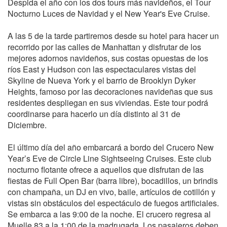
Despida el año con los dos tours más navideños, el Tour
Nocturno Luces de Navidad y el New Year's Eve Cruise.
A las 5 de la tarde partiremos desde su hotel para hacer un
recorrido por las calles de Manhattan y disfrutar de los
mejores adornos navideños, sus costas opuestas de los
ríos East y Hudson con las espectaculares vistas del
Skyline de Nueva York y el barrio de Brooklyn Dyker
Heights, famoso por las decoraciones navideñas que sus
residentes despliegan en sus viviendas. Este tour podrá
coordinarse para hacerlo un día distinto al 31 de
Diciembre.
El último día del año embarcará a bordo del Crucero New
Year’s Eve de Circle Line Sightseeing Cruises. Este club
nocturno flotante ofrece a aquellos que disfrutan de las
fiestas de Full Open Bar (barra libre), bocadillos, un brindis
con champaña, un DJ en vivo, baile, artículos de cotillón y
vistas sin obstáculos del espectáculo de fuegos artificiales.
Se embarca a las 9:00 de la noche. El crucero regresa al
Muelle 83 a la 1:00 de la madrugada. Los pasajeros deben