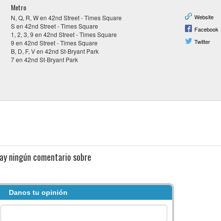
Metro
Website
N, Q, R, W en 42nd Street - Times Square
S en 42nd Street - Times Square
Facebook
1, 2, 3, 9 en 42nd Street - Times Square
Twitter
9 en 42nd Street - Times Square
B, D, F, V en 42nd St-Bryant Park
7 en 42nd St-Bryant Park
ay ningún comentario sobre
Danos tu opinión