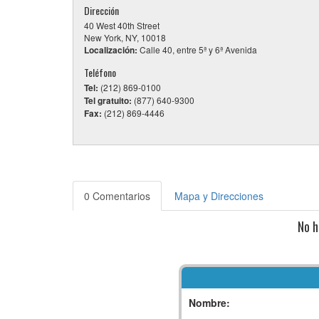
Dirección
40 West 40th Street
New York, NY, 10018
Localización:
Calle 40, entre 5ª y 6ª Avenida
Teléfono
Tel:
(212) 869-0100
Tel gratuito:
(877) 640-9300
Fax:
(212) 869-4446
0 Comentarios
Mapa y Direcciones
No h
Nombre: