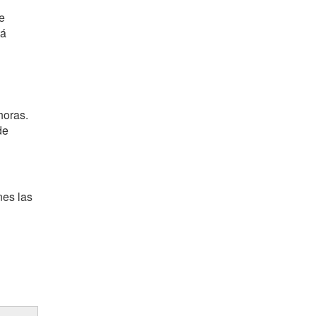
e
tá
horas.
de
nes las