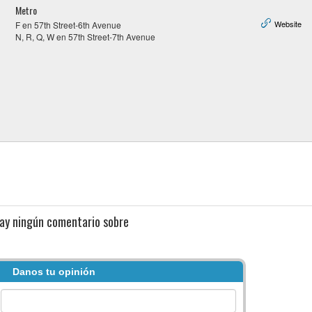
Metro
Website
F en 57th Street-6th Avenue
N, R, Q, W en 57th Street-7th Avenue
ay ningún comentario sobre
Danos tu opinión