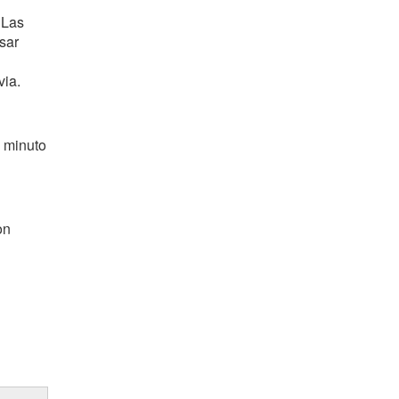
 Las
sar
via.
n minuto
on