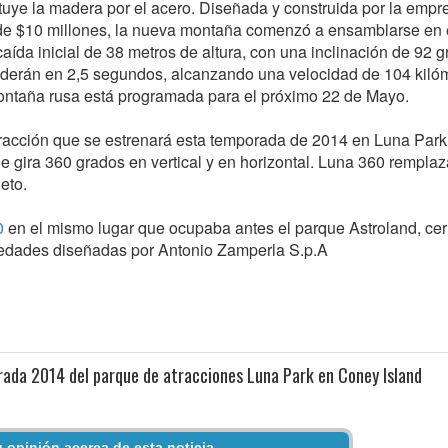
tituye la madera por el acero. Diseñada y construida por la empr
e de $10 millones, la nueva montaña comenzó a ensamblarse en 
da inicial de 38 metros de altura, con una inclinación de 92 g
enderán en 2,5 segundos, alcanzando una velocidad de 104 kiló
montaña rusa está programada para el próximo 22 de Mayo.
tracción que se estrenará esta temporada de 2014 en Luna Park
 gira 360 grados en vertical y en horizontal. Luna 360 remplaz
eto.
0
en el mismo lugar que ocupaba antes el parque Astroland, ce
 edades diseñadas por Antonio Zamperla S.p.A
ada 2014 del parque de atracciones Luna Park en Coney Island
 opinión acerca de esta noticia