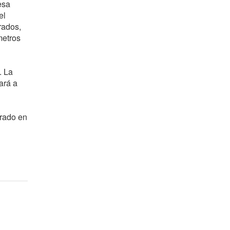
esa
el
rados,
metros
. La
ará a
rrado en