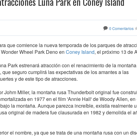
tracciones Luna Park en Coney Island
0 Comentarios
para que comience la nueva temporada de los parques de atracc
y Wonder Wheel Park Deno en
Coney Island
, el próximo 13 de A
una Park estrenará atracción con el renacimiento de la montaña
, que seguro cumplirá las expectativas de los amantes a las
ertes y de este tipo de atracciones.
r Johm Miller, la montaña rusa Thunderbolt original fue constru
mortalizada en 1977 en el film 'Annie Hall' de Woody Allen, en
a bajo la montaña. Aunque parezca increíble, existía realmente 
usa original de madera fue clausurada en 1982 y demolida el a
erior el nombre, ya que se trata de una montaña rusa con un di