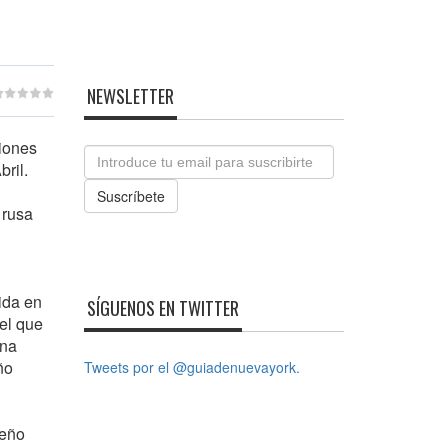
NEWSLETTER
iones
Email
bril.
Suscríbete
 rusa
ida en
SÍGUENOS EN TWITTER
 el que
una
ño
Tweets por el @guiadenuevayork.
seño