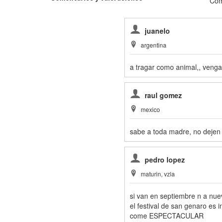
Com
juanelo
argentina
a tragar como animal,, venga.
raul gomez
mexico
sabe a toda madre, no dejen d
pedro lopez
maturin, vzla
si van en septiembre n a nueva 
el festival de san genaro es i
come ESPECTACULAR