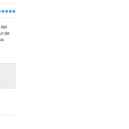
 del
ur de
us