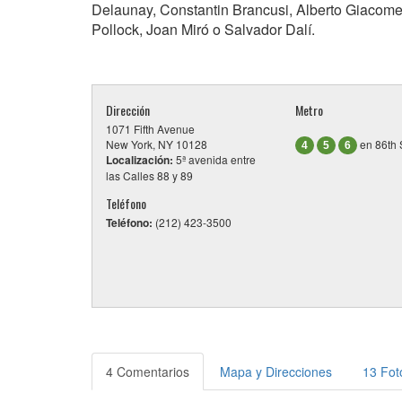
Delaunay, Constantin Brancusi, Alberto Giacomet
Pollock, Joan Miró o Salvador Dalí.
Dirección
Metro
1071 Fifth Avenue
New York, NY 10128
en 86th 
4
5
6
Localización:
5ª avenida entre
las Calles 88 y 89
Teléfono
Teléfono:
(212) 423-3500
4 Comentarios
Mapa y Direcciones
13 Fot