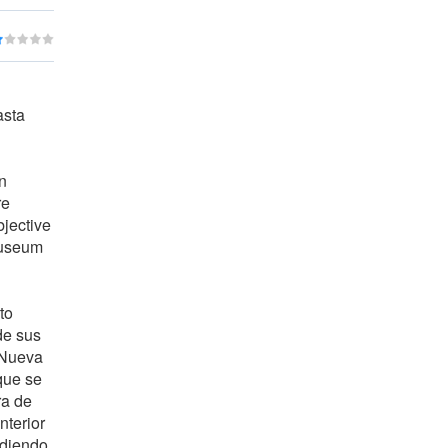
asta
n
re
bjective
Museum
to
de sus
e Nueva
que se
ra de
nterior
ndiendo