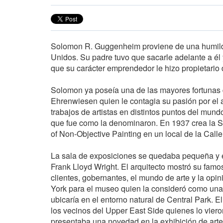
Solomon R. Guggenheim proviene de una humilde
Unidos. Su padre tuvo que sacarle adelante a é
que su carácter emprendedor le hizo propietario 
Solomon ya poseía una de las mayores fortunas 
Ehrenwiesen quien le contagia su pasión por el
trabajos de artistas en distintos puntos del mun
que fue como la denominaron. En 1937 crea la
of Non-Objective Painting en un local de la Calle
La sala de exposiciones se quedaba pequeña y e
Frank Lloyd Wright. El arquitecto mostró su famo
clientes, gobernantes, el mundo de arte y la opi
York para el museo quien la consideró como una
ubicaría en el entorno natural de Central Park. El
los vecinos del Upper East Side quienes lo viero
presentaba una novedad en la exhibición de arte