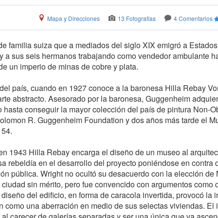
Mapa y Direcciones
13 Fotografías
4 Comentarios
 familia suiza que a mediados del siglo XIX emigró a Estados
l y a sus seis hermanos trabajando como vendedor ambulante h
de un imperio de minas de cobre y plata.
del país, cuando en 1927 conoce a la baronesa Hilla Rebay Vo
 arte abstracto. Asesorado por la baronesa, Guggenheim adquie
do hasta conseguir la mayor colección del país de pintura Non-O
 Solomon R. Guggenheim Foundation y dos años más tarde el 
 54.
n 1943 Hilla Rebay encarga el diseño de un museo al arquitec
sa rebeldía en el desarrollo del proyecto poniéndose en contra 
nión pública. Wright no ocultó su desacuerdo con la elección d
 ciudad sin mérito, pero fue convencido con argumentos como 
 diseño del edificio, en forma de caracola invertida, provocó la i
n como una aberración en medio de sus selectas viviendas. El i
 al carecer de galerías separadas y ser una única que va asce