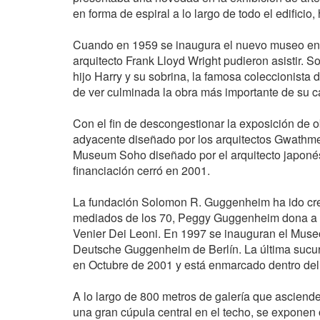
en forma de espiral a lo largo de todo el edificio
Cuando en 1959 se inaugura el nuevo museo en 
arquitecto Frank Lloyd Wright pudieron asistir.
hijo Harry y su sobrina, la famosa coleccionist
de ver culminada la obra más importante de su ca
Con el fin de descongestionar la exposición de o
adyacente diseñado por los arquitectos Gwathm
Museum Soho diseñado por el arquitecto japonés 
financiación cerró en 2001.
La fundación Solomon R. Guggenheim ha ido crec
mediados de los 70, Peggy Guggenheim dona a la
Venier Dei Leoni. En 1997 se inauguran el Museo
Deutsche Guggenheim de Berlín. La última sucu
en Octubre de 2001 y está enmarcado dentro del
A lo largo de 800 metros de galería que ascien
una gran cúpula central en el techo, se exponen 