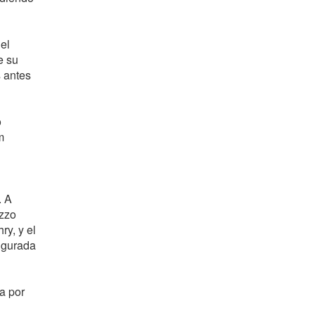
el
e su
s antes
o
m
. A
azzo
y, y el
ugurada
a por