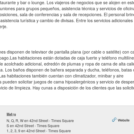
aurante y bar o lounge. Los viajeros de negocios que se alojen en est
euniones para grupos pequeños, asistencia técnica y servicios de oficina
posiciones, sala de conferencias y sala de recepciones. El personal bri
asistencia turística y cambio de divisas. Entre los servicios adicionales
rje.
nes disponen de televisor de pantalla plana (por cable o satélite) con c
pago.Las habitaciones están dotadas de caja fuerte y teléfono multilín
e acolchado adicional, edredón de plumas y ropa de cama de alta cali
ta. Los baños disponen de bañera separada y ducha, teléfonos, batas 
Las habitaciones también cuentan con climatizador, minibar y aire
pueden solicitar juegos de cama hipoalergénicos y servicio de desper
icio de limpieza. Hay cunas a disposición de los clientes que las solicit
Metro
Website
N, Q, R, W en 42nd Street - Times Square
S en 42nd Street - Times Square
1, 2, 3, 9 en 42nd Street - Times Square