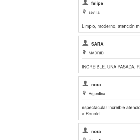
felipe
sevilla
Limpio, moderno, atención mu
SARA
MADRID
INCREIBLE. UNA PASADA.
nora
Argentina
espectacular increible atenci
a Ronald
nora