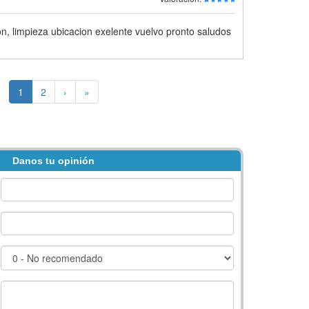
on, limpieza ubicacion exelente vuelvo pronto saludos
1
2
›
»
Danos tu opinión