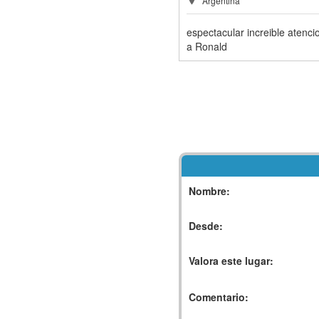
Argentina
espectacular increible atenci
a Ronald
Nombre:
Desde:
Valora este lugar:
Comentario: