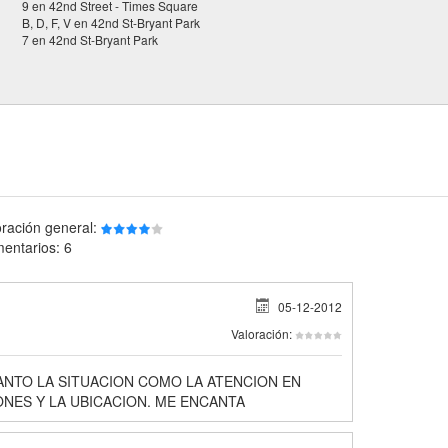
9 en 42nd Street - Times Square
B, D, F, V en 42nd St-Bryant Park
7 en 42nd St-Bryant Park
oración general:
entarios: 6
05-12-2012
Valoración:
NTO LA SITUACION COMO LA ATENCION EN
ONES Y LA UBICACION. ME ENCANTA