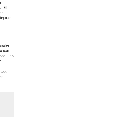
e
. El
nda
 figuran
anales
ea con
dad. Las
o
tador.
en.