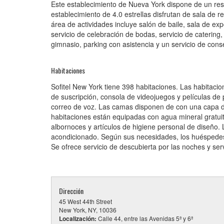
Este establecimiento de Nueva York dispone de un rest
establecimiento de 4.0 estrellas disfrutan de sala de r
área de actividades incluye salón de baile, sala de ex
servicio de celebración de bodas, servicio de catering, 
gimnasio, parking con asistencia y un servicio de conse
Habitaciones
Sofitel New York tiene 398 habitaciones. Las habitacio
de suscripción, consola de videojuegos y películas de 
correo de voz. Las camas disponen de con una capa d
habitaciones están equipadas con agua mineral gratui
albornoces y artículos de higiene personal de diseño. 
acondicionado. Según sus necesidades, los huéspedes 
Se ofrece servicio de descubierta por las noches y serv
Dirección
45 West 44th Street
New York, NY, 10036
Localización:
Calle 44, entre las Avenidas 5ª y 6ª