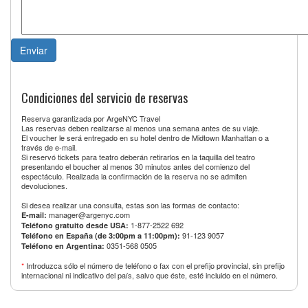
Condiciones del servicio de reservas
Reserva garantizada por ArgeNYC Travel
Las reservas deben realizarse al menos una semana antes de su viaje.
El voucher le será entregado en su hotel dentro de Midtown Manhattan o a
través de e-mail.
Si reservó tickets para teatro deberán retirarlos en la taquilla del teatro
presentando el boucher al menos 30 minutos antes del comienzo del
espectáculo. Realizada la confirmación de la reserva no se admiten
devoluciones.
Si desea realizar una consulta, estas son las formas de contacto:
manager@argenyc.com
E-mail:
1-877-2522 692
Teléfono gratuito desde USA:
91-123 9057
Teléfono en España (de 3:00pm a 11:00pm):
0351-568 0505
Teléfono en Argentina:
*
Introduzca sólo el número de teléfono o fax con el prefijo provincial, sin prefijo
internacional ni indicativo del país, salvo que éste, esté incluido en el número.