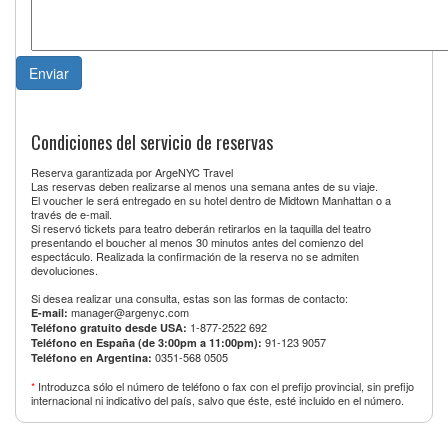
Condiciones del servicio de reservas
Reserva garantizada por ArgeNYC Travel
Las reservas deben realizarse al menos una semana antes de su viaje.
El voucher le será entregado en su hotel dentro de Midtown Manhattan o a
través de e-mail.
Si reservó tickets para teatro deberán retirarlos en la taquilla del teatro
presentando el boucher al menos 30 minutos antes del comienzo del
espectáculo. Realizada la confirmación de la reserva no se admiten
devoluciones.
Si desea realizar una consulta, estas son las formas de contacto:
manager@argenyc.com
E-mail:
1-877-2522 692
Teléfono gratuito desde USA:
91-123 9057
Teléfono en España (de 3:00pm a 11:00pm):
0351-568 0505
Teléfono en Argentina:
*
Introduzca sólo el número de teléfono o fax con el prefijo provincial, sin prefijo
internacional ni indicativo del país, salvo que éste, esté incluido en el número.