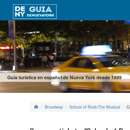
Guía turística en español de Nueva York desde 1999
Broadway
School of Rock-The Musical
C