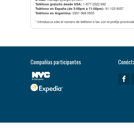
1-877-2522 692
Teléfono gratuito desde USA:
91-123 9057
Teléfono en España (de 3:00pm a 11:00pm):
0351-568 0505
Teléfono en Argentina:
*
Introduzca sólo el número de teléfono o fax con el prefijo provincial,
Compañías participantes
Conécta