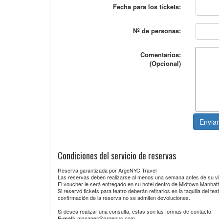
Fecha para los tickets:
Nº de personas:
Comentarios:
(Opcional)
Condiciones del servicio de reservas
Reserva garantizada por ArgeNYC Travel
Las reservas deben realizarse al menos una semana antes de su vi
El voucher le será entregado en su hotel dentro de Midtown Manhatt
Si reservó tickets para teatro deberán retirarlos en la taquilla del
confirmación de la reserva no se admiten devoluciones.
Si desea realizar una consulta, estas son las formas de contacto:
manager@argenyc.com
E-mail: