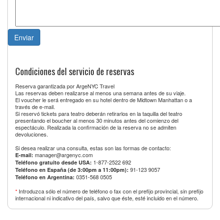
Condiciones del servicio de reservas
Reserva garantizada por ArgeNYC Travel
Las reservas deben realizarse al menos una semana antes de su viaje.
El voucher le será entregado en su hotel dentro de Midtown Manhattan o a
través de e-mail.
Si reservó tickets para teatro deberán retirarlos en la taquilla del teatro
presentando el boucher al menos 30 minutos antes del comienzo del
espectáculo. Realizada la confirmación de la reserva no se admiten
devoluciones.
Si desea realizar una consulta, estas son las formas de contacto:
manager@argenyc.com
E-mail:
1-877-2522 692
Teléfono gratuito desde USA:
91-123 9057
Teléfono en España (de 3:00pm a 11:00pm):
0351-568 0505
Teléfono en Argentina:
*
Introduzca sólo el número de teléfono o fax con el prefijo provincial, sin prefijo
internacional ni indicativo del país, salvo que éste, esté incluido en el número.