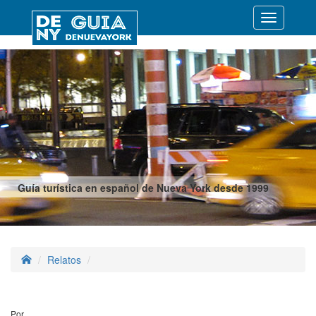
Desplegar
navegació
Guía turística en español de Nueva York desde 1999
Relatos
Por