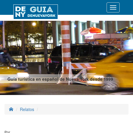
Desplegar
navegació
Guía turística en español de Nueva York desde 1999
Relatos
Por