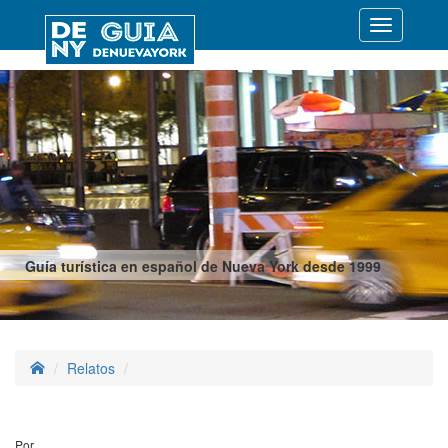
Desplegar
navegació
Guía turística en español de Nueva York desde 1999
Relatos
Por