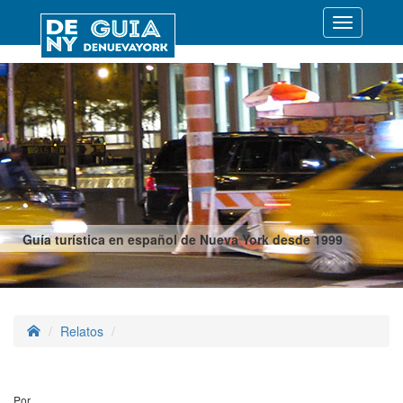
Desplegar
navegació
Guía turística en español de Nueva York desde 1999
Relatos
Por