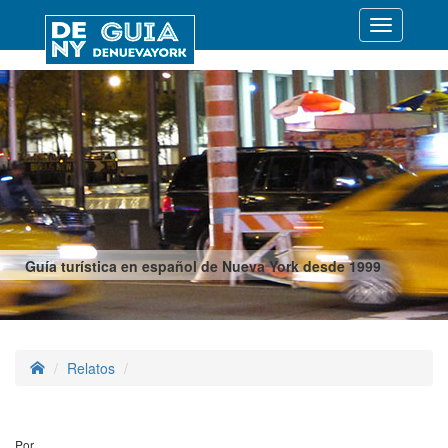
Desplegar
navegació
Guía turística en español de Nueva York desde 1999
Relatos
Por