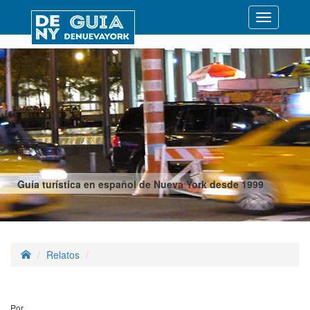
Desplegar
navegació
Guía turística en español de Nueva York desde 1999
Relatos
Por