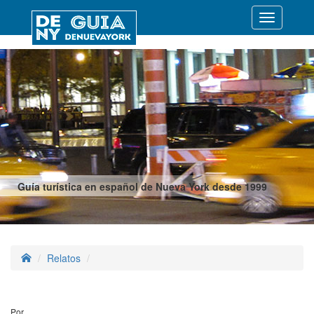
Desplegar
navegació
Guía turística en español de Nueva York desde 1999
Relatos
Por