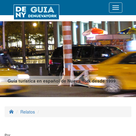
Desplegar
navegació
Guía turística en español de Nueva York desde 1999
Relatos
Por