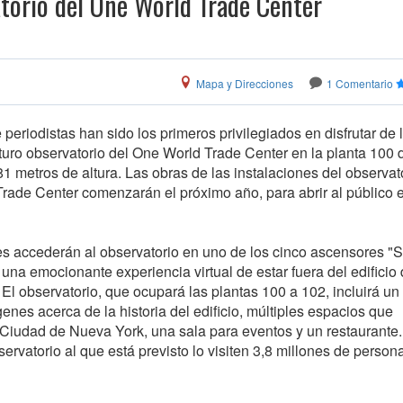
atorio del One World Trade Center
Mapa y Direcciones
1 Comentario
periodistas han sido los primeros privilegiados en disfrutar de 
uturo observatorio del One World Trade Center en la planta 100 
381 metros de altura. Las obras de las instalaciones del observat
rade Center comenzarán el próximo año, para abrir al público 
tes accederán al observatorio en uno de los cinco ascensores "
una emocionante experiencia virtual de estar fuera del edificio
l observatorio, que ocupará las plantas 100 a 102, incluirá un 
es acerca de la historia del edificio, múltiples espacios que
Ciudad de Nueva York, una sala para eventos y un restaurante
rvatorio al que está previsto lo visiten 3,8 millones de persona