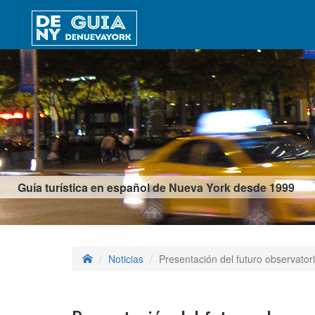
Guía turística en español de Nueva York desde 1999
Noticias
Presentación del futuro observato