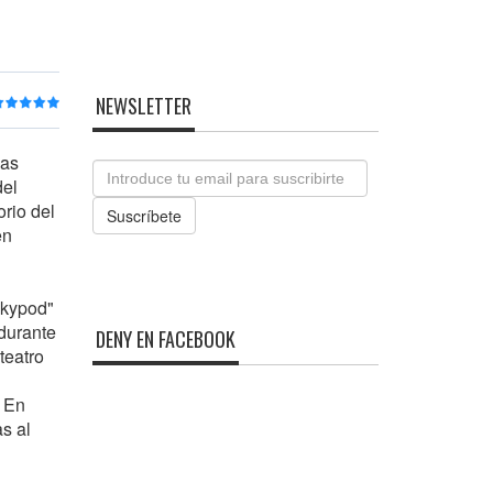
NEWSLETTER
las
Email
del
orio del
Suscríbete
en
Skypod"
 durante
DENY EN FACEBOOK
teatro
. En
s al