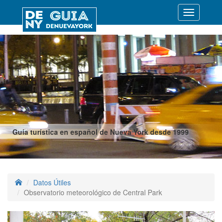
Desplegar
navegació
Guía turística en español de Nueva York desde 1999
Datos Útiles
Observatorio meteorológico de Central Park