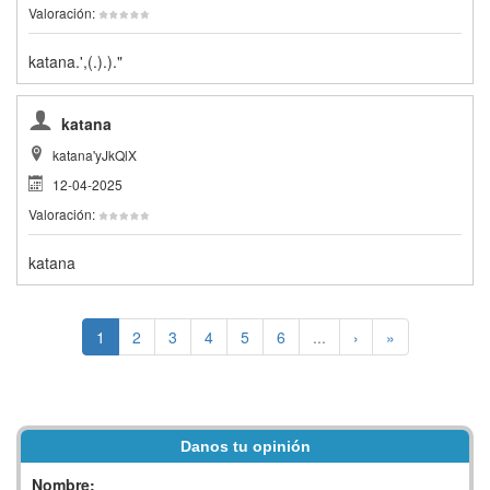
Valoración:
katana.',(.).)."
katana
katana'yJkQlX
12-04-2025
Valoración:
katana
1
2
3
4
5
6
...
›
»
Danos tu opinión
Nombre: