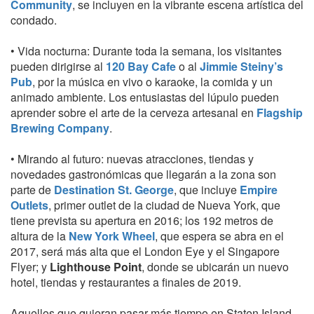
Community
, se incluyen en la vibrante escena artística del
condado.
• Vida nocturna: Durante toda la semana, los visitantes
pueden dirigirse al
120 Bay Cafe
o al
Jimmie Steiny’s
Pub
, por la música en vivo o karaoke, la comida y un
animado ambiente. Los entusiastas del lúpulo pueden
aprender sobre el arte de la cerveza artesanal en
Flagship
Brewing Company
.
• Mirando al futuro: nuevas atracciones, tiendas y
novedades gastronómicas que llegarán a la zona son
parte de
Destination St. George
, que incluye
Empire
Outlets
, primer outlet de la ciudad de Nueva York, que
tiene prevista su apertura en 2016; los 192 metros de
altura de la
New York Wheel
, que espera se abra en el
2017, será más alta que el London Eye y el Singapore
Flyer; y
Lighthouse Point
, donde se ubicarán un nuevo
hotel, tiendas y restaurantes a finales de 2019.
Aquellos que quieran pasar más tiempo en Staten Island