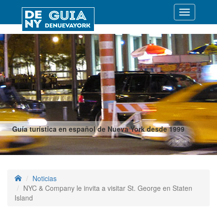
Desplegar
navegació
Guía turística en español de Nueva York desde 1999
Noticias
NYC & Company le invita a visitar St. George en Staten
Island