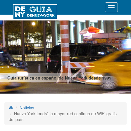
Desplegar
navegació
Guía turística en español de Nueva York desde 1999
Noticias
Nueva York tendrá la mayor red continua de WiFi gratis
del país