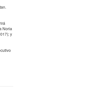
tan.
irá
a Noria
017); y
ecutivo