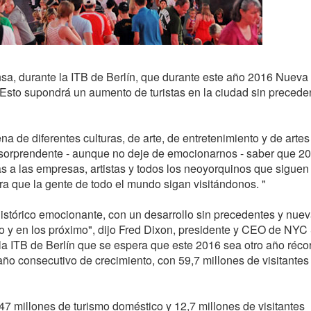
, durante la ITB de Berlín, que durante este año 2016 Nueva
. Esto supondrá un aumento de turistas en la ciudad sin precede
a de diferentes culturas, de arte, de entretenimiento y de artes
es sorprendente - aunque no deje de emocionarnos - saber que 2
ias a las empresas, artistas y todos los neoyorquinos que siguen
ra que la gente de todo el mundo sigan visitándonos. "
tórico emocionante, con un desarrollo sin precedentes y nue
o y en los próximo", dijo Fred Dixon, presidente y CEO de NYC
a ITB de Berlín que se espera que este 2016 sea otro año récor
ño consecutivo de crecimiento, con 59,7 millones de visitantes
7 millones de turismo doméstico y 12,7 millones de visitantes