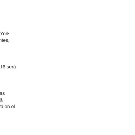
 York
ntes,
016 será
vas
 &
d en el