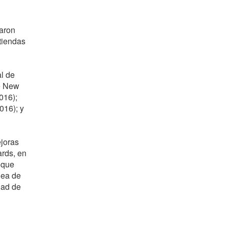
caron
 tiendas
al de
ce New
016);
016); y
joras
ards, en
 que
nea de
dad de