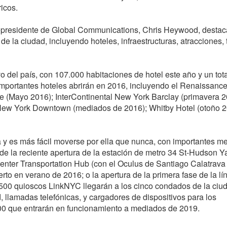
icos.
icepresidente de Global Communications, Chris Heywood, desta
de la ciudad, incluyendo hoteles, infraestructuras, atracciones,
o del país, con 107.000 habitaciones de hotel este año y un tot
 Importantes hoteles abrirán en 2016, incluyendo el Renaissan
le (Mayo 2016); InterContinental New York Barclay (primavera 2
ew York Downtown (mediados de 2016); Whitby Hotel (otoño 2
y es más fácil moverse por ella que nunca, con importantes me
de la reciente apertura de la estación de metro 34 St-Hudson Y
enter Transportation Hub (con el Oculus de Santiago Calatrava
to en verano de 2016; o la apertura de la primera fase de la lí
 500 quioscos LinkNYC llegarán a los cinco condados de la ciu
, llamadas telefónicas, y cargadores de dispositivos para los
.500 que entrarán en funcionamiento a mediados de 2019.