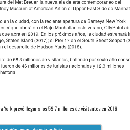
rtura del Met Breuer, la nueva ala de arte contemporáneo del
tney Museum of American Art en el Upper East Side de Manhat
do en la ciudad, con la reciente apertura de Barneys New York
er que abrirá en el Bajo Manhattan este verano; CityPoint abr
 que abra en 2019. En los próximos años, la ciudad estrenará l
, Staten Island (2017); el Pier 17 en el South Street Seaport (2
n el desarrollo de Hudson Yards (2018).
rd de 58,3 millones de visitantes, batiendo por sexto año cons
5 fueron de 46 millones de turistas nacionales y 12,3 millones
historia.
 York prevé llegar a los 59,7 millones de visitantes en 2016
 opinión acerca de esta noticia