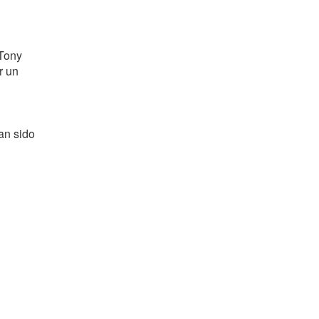
 Tony
r un
an sido