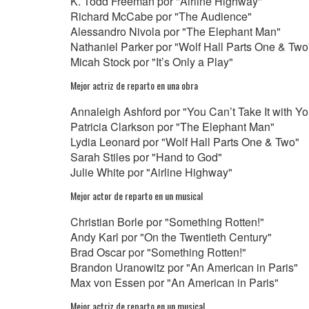
K. Todd Freeman por "Airline Highway"
Richard McCabe por "The Audience"
Alessandro Nivola por "The Elephant Man"
Nathaniel Parker por "Wolf Hall Parts One & Two
Micah Stock por "It’s Only a Play"
Mejor actriz de reparto en una obra
Annaleigh Ashford por "You Can’t Take It with Yo
Patricia Clarkson por "The Elephant Man"
Lydia Leonard por "Wolf Hall Parts One & Two"
Sarah Stiles por "Hand to God"
Julie White por "Airline Highway"
Mejor actor de reparto en un musical
Christian Borle por "Something Rotten!"
Andy Karl por "On the Twentieth Century"
Brad Oscar por "Something Rotten!"
Brandon Uranowitz por "An American in Paris"
Max von Essen por "An American in Paris"
Mejor actriz de reparto en un musical