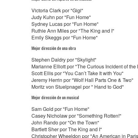
Victoria Clark por "Gigi"
Judy Kuhn por "Fun Home"
Sydney Lucas por "Fun Home"
Ruthie Ann Miles por "The King and I"
Emily Skeggs por "Fun Home"
Mejor dirección de una obra
Stephen Daldry por "Skylight"
Marianne Elliott por "The Curious Incident of the
Scott Ellis por "You Can’t Take It with You"
Jeremy Herrin por "Wolf Hall Parts One & Two"
Moritz von Stuelpnagel por " Hand to God"
Mejor dirección de un musical
Sam Gold por "Fun Home"
Casey Nicholaw por "Something Rotten!"
John Rando por "On the Town"
Bartlett Sher por The King and I"
Christopher Wheeldon por "An American in Paris