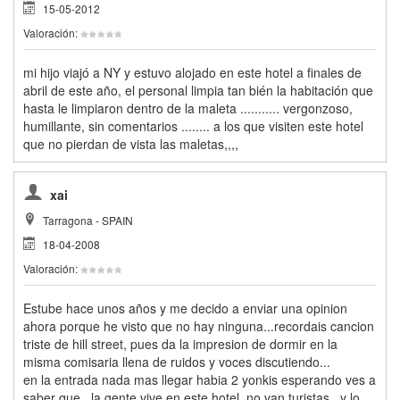
15-05-2012
Valoración:
mi hijo viajó a NY y estuvo alojado en este hotel a finales de
abril de este año, el personal limpia tan bién la habitación que
hasta le limpiaron dentro de la maleta ........... vergonzoso,
humillante, sin comentarios ........ a los que visiten este hotel
que no pierdan de vista las maletas,,,,
xai
Tarragona - SPAIN
18-04-2008
Valoración:
Estube hace unos años y me decido a enviar una opinion
ahora porque he visto que no hay ninguna...recordais cancion
triste de hill street, pues da la impresion de dormir en la
misma comisaria llena de ruidos y voces discutiendo...
en la entrada nada mas llegar habia 2 yonkis esperando ves a
saber que...la gente vive en este hotel, no van turistas...y lo