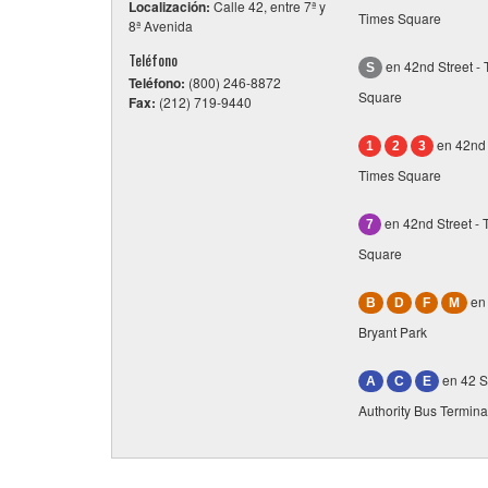
Localización:
Calle 42, entre 7ª y
Times Square
8ª Avenida
Teléfono
en 42nd Street -
S
Teléfono:
(800) 246-8872
Square
Fax:
(212) 719-9440
en 42nd 
1
2
3
Times Square
en 42nd Street - 
7
Square
en 
B
D
F
M
Bryant Park
en 42 St
A
C
E
Authority Bus Termina