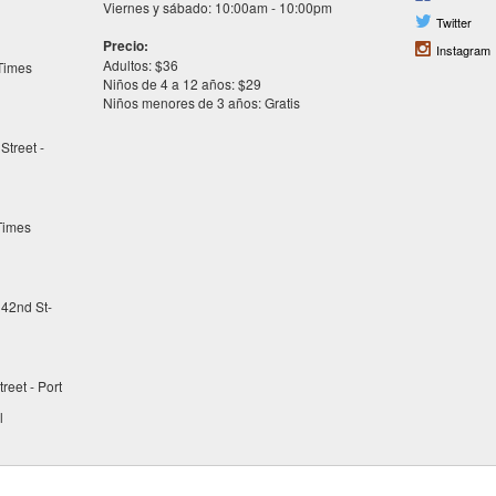
Viernes y sábado: 10:00am - 10:00pm
Twitter
Precio:
Instagram
Adultos: $36
 Times
Niños de 4 a 12 años: $29
Niños menores de 3 años: Gratis
Street -
Times
42nd St-
reet - Port
l