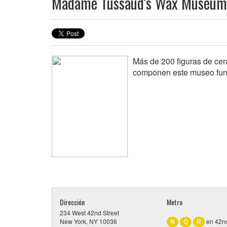
Madame Tussaud's Wax Museum
Más de 200 figuras de cer
componen este museo fund
Dirección
Metro
234 West 42nd Street
New York, NY 10036
en 42nd
N
Q
R