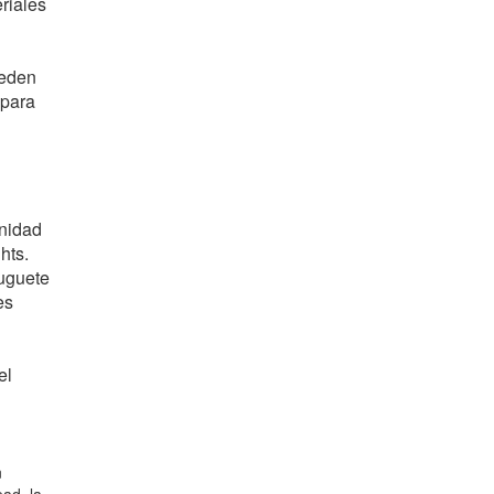
riales
ueden
 para
unidad
hts.
juguete
es
el
n