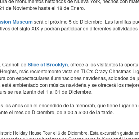
iatura de monumentos históricos de Nueva York, hechos con mate
l 21 de Noviembre hasta el 18 de Enero.
ansion Museum
será el próximo 5 de Diciembre. Las familias p
ivos del siglo XIX y podrán participar en diferentes actividades
 & Cannoli de
Slice of Brooklyn
, ofrece a los visitantes la oport
Heights, más recientemente vista en TLC's Crazy Christmas Lig
cora con espectaculares iluminaciones navideñas, soldados de 
ús está ambientado con música navideña y se ofrecerá los mejor
urs se realizarán del 1 al 31 de Diciembre.
os los años con el encendido de la menorah, que tiene lugar en 
te el mes de Diciembre, de 3:00 a 5:00 de la tarde.
istoric Holiday House Tour el 6 de Diciembre. Esta excursión guiada e