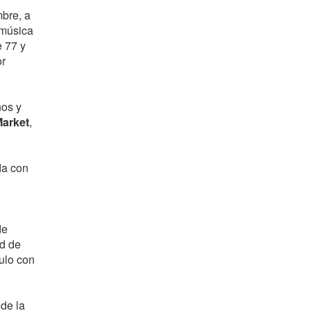
bre, a
 música
e 77 y
or
ños y
Market
,
da con
de
ad de
ulo con
sde la