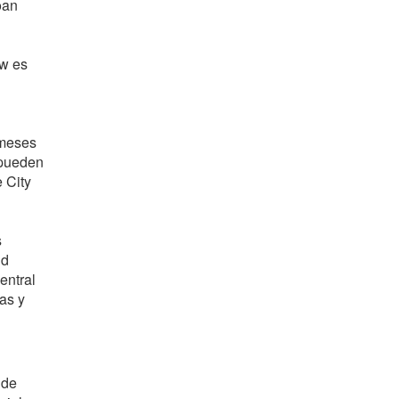
oan
ow es
 meses
 pueden
e City
s
ld
entral
as y
 de