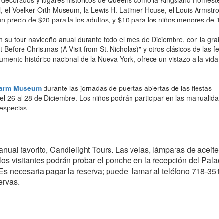
e decorados y lugares históricos de Queens como la Kingsland Homeste
, el Voelker Orth Museum, la Lewis H. Latimer House, el Louis Armstr
 precio de $20 para la los adultos, y $10 para los niños menores de 
 su tour navideño anual durante todo el mes de Diciembre, con la gra
Before Christmas (A Visit from St. Nicholas)" y otros clásicos de las f
umento histórico nacional de la Nueva York, ofrece un vistazo a la vida
Farm Museum
durante las jornadas de puertas abiertas de las fiestas
l 26 al 28 de Diciembre. Los niños podrán participar en las manualid
 especias.
ual favorito, Candlelight Tours. Las velas, lámparas de aceite
os visitantes podrán probar el ponche en la recepción del Pala
. Es necesaria pagar la reserva; puede llamar al teléfono 718-35
ervas.