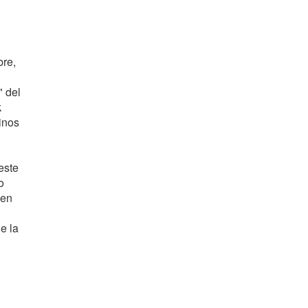
bre,
" del
k
inos
este
o
 en
e la