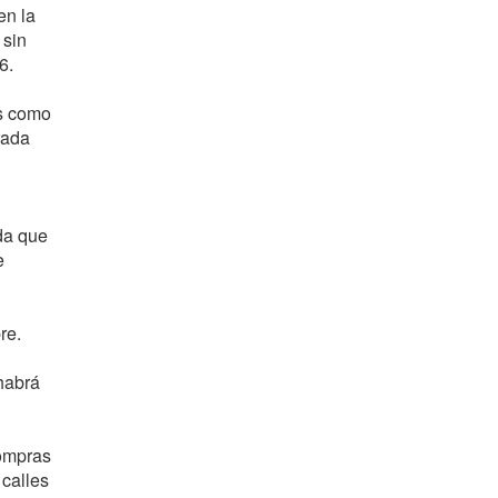
en la
 sin
6.
as como
rada
da que
e
re.
 habrá
compras
calles