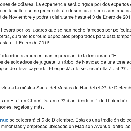
nes de dólares. La experiencia será dirigida por dos expertos 
o en la calle que se presenciarán desde los grandes ventanales
10 de Noviembre y podrán disfrutarse hasta el 3 de Enero de 201
 llevará por los lugares que se han hecho famosos por películ
y otras, durante los tours especiales preparados para esta tempo
sta el 1 Enero de 2016.
producciones anuales más esperadas de la temporada "El
 de soldaditos de juguete, un árbol de Navidad de una tonela
 copos de nieve cayendo. El espectáculo se desarrollará del 27 d
 vida a la música Sacra del Mesías de Handel el 23 de Diciemb
as de Flatiron Cheer. Durante 23 días desde el 1 de Diciembre,
iones, regalos y más.
enue
se celebrará el 5 de Diciembre. Esta es una tradición de 
 minoristas y empresas ubicadas en Madison Avenue, entre las 