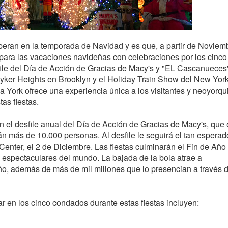
eran en la temporada de Navidad y es que, a partir de Noviem
 para las vacaciones navideñas con celebraciones por los cinco
file del Día de Acción de Gracias de Macy's y "EL Cascanueces
Dyker Heights en Brooklyn y el Holiday Train Show del New Yor
a York ofrece una experiencia única a los visitantes y neoyorqu
as fiestas.
el desfile anual del Día de Acción de Gracias de Macy's, que 
án más de 10.000 personas. Al desfile le seguirá el tan esperad
enter, el 2 de Diciembre. Las fiestas culminarán el Fin de Año
espectaculares del mundo. La bajada de la bola atrae a
, además de más de mil millones que lo presencian a través d
r en los cinco condados durante estas fiestas incluyen: