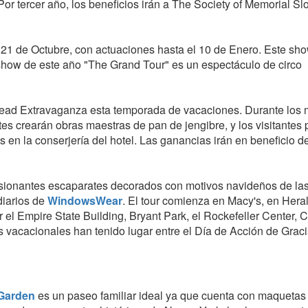
Por tercer año, los beneficios irán a The Society of Memorial Sl
l 21 de Octubre, con actuaciones hasta el 10 de Enero. Este sh
 show de este año "The Grand Tour" es un espectáculo de circo
read Extravaganza esta temporada de vacaciones. Durante los
tes crearán obras maestras de pan de jengibre, y los visitantes
s en la conserjería del hotel. Las ganancias irán en beneficio d
esionantes escaparates decorados con motivos navideños de la
diarios de
WindowsWear
. El tour comienza en Macy's, en Hera
 el Empire State Building, Bryant Park, el Rockefeller Center, C
rs vacacionales han tenido lugar entre el Día de Acción de Graci
 Garden
es un paseo familiar ideal ya que cuenta con maquetas