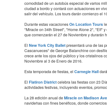
comodidad de un autobús especial de varios millo
ciudad a bordo y contará con actuaciones en viv
salir del vehículo. Los tours darán comienzo el 
Durante estas vacaciones
On Location Tours
le
"Miracle on 34th Street", "Home Alone 2", "Elf" 
que comenzarán el 27 de Noviembre y durarán ha
El
New York City Ballet
presentará una de las 
Cascanueces" de George Balanchine con desfiles
crece ante los ojos del público y los cristalinos
Noviembre al 3 de Enero de 2016.
Esta temporada de fiestas, el
Carnegie Hall
dará
El
Flatiron District
celebra las fiestas con 23 Dí
actividades festivas, incluyendo eventos, promoc
La 28 edición anual de
Miracle on Madison Av
navideñas con fines benéficos, donde comercios