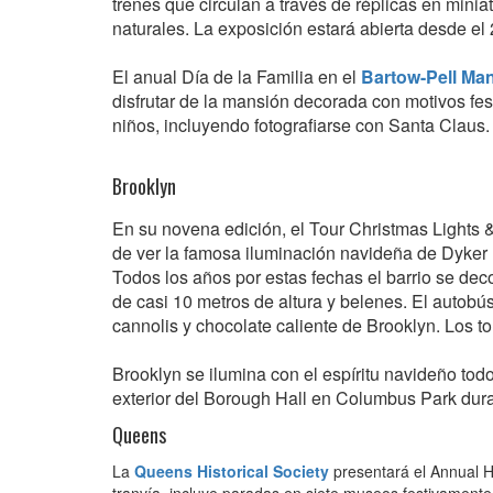
trenes que circulan a través de réplicas en min
naturales. La exposición estará abierta desde e
El anual Día de la Familia en el
Bartow-Pell M
disfrutar de la mansión decorada con motivos fest
niños, incluyendo fotografiarse con Santa Claus.
Brooklyn
En su novena edición, el Tour Christmas Lights
de ver la famosa iluminación navideña de Dyker 
Todos los años por estas fechas el barrio se de
de casi 10 metros de altura y belenes. El autob
cannolis y chocolate caliente de Brooklyn. Los to
Brooklyn se ilumina con el espíritu navideño tod
exterior del Borough Hall en Columbus Park duran
Queens
La
Queens Historical Society
presentará el Annual H