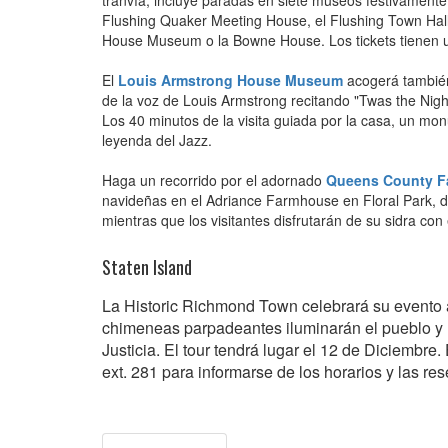
tranvía, incluye paradas en siete museos festivament
Flushing Quaker Meeting House, el Flushing Town Hall
House Museum o la Bowne House. Los tickets tienen un
El
Louis Armstrong House Museum
acogerá también
de la voz de Louis Armstrong recitando "Twas the Night 
Los 40 minutos de la visita guiada por la casa, un mon
leyenda del Jazz.
Haga un recorrido por el adornado
Queens County 
navideñas en el Adriance Farmhouse en Floral Park, de
mientras que los visitantes disfrutarán de su sidra con
Staten Island
La Historic Richmond Town celebrará su evento an
chimeneas parpadeantes iluminarán el pueblo y l
Justicia. El tour tendrá lugar el 12 de Diciembre
ext. 281 para informarse de los horarios y las res