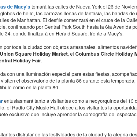
ias de Macy's
tomará las calles de Nueva York el 26 de Noviem
 globos de helio, las carrozas llenas de fantasía, las bandas de
alles de Manhattan. El desfile comenzará en el cruce de la Call
le, continuando por Central Park South hasta la 6ta Avenida p
le 34, donde finalizará en Herald Square, frente a Macy's.
n por toda la ciudad con objetos artesanales, alimentos navide
Union Square Holiday Market
, el
Columbus Circle Holiday 
ntral Holiday Fair
.
ida con una iluminación especial para estas fiestas, acompaña
isiten el observatorio de la planta 86 durante esta temporada,
tíbulo como en la planta 80.
ar
entusiasmará tanto a visitantes como a neoyorquinos del 13 
 el Radio City Music Hall ofrece a los visitantes la oportunid
te exclusivo que incluye aprender la coreografía del espectác
itantes disfrutar de las festividades de la ciudad y la alegría de