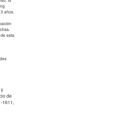
ad, la
ong
13 años.
bación
echas.
 de esta
ades
 y
cio de
1-1611,