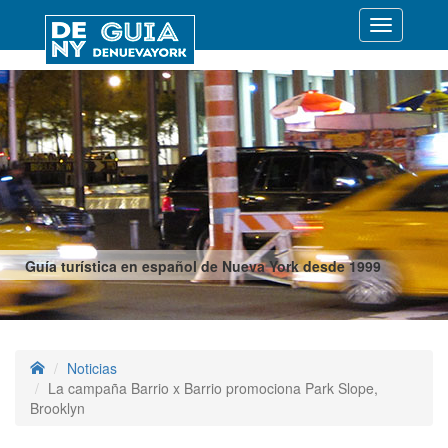
Desplegar
navegació
Guía turística en español de Nueva York desde 1999
Noticias
La campaña Barrio x Barrio promociona Park Slope,
Brooklyn