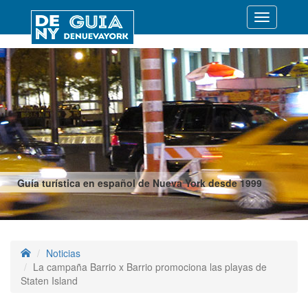
Desplegar
navegació
Guía turística en español de Nueva York desde 1999
Noticias
La campaña Barrio x Barrio promociona las playas de
Staten Island